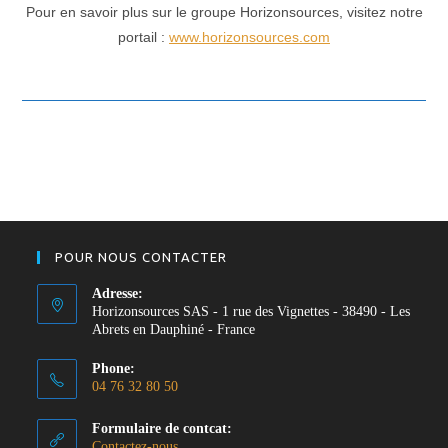
Pour en savoir plus sur le groupe Horizonsources, visitez notre
portail :
www.horizonsources.com
POUR NOUS CONTACTER
Adresse:
Horizonsources SAS - 1 rue des Vignettes - 38490 - Les
Abrets en Dauphiné - France
Phone:
04 76 32 80 50
S’ouvre
Formulaire de contcat:
dans
Contactez-nous